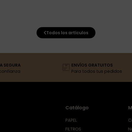
Todos los artículos
A SEGURA
ENVÍOS GRATUITOS
confianza
Para todos tus pedidos
Catálogo
M
PAPEL
C
FILTROS
N