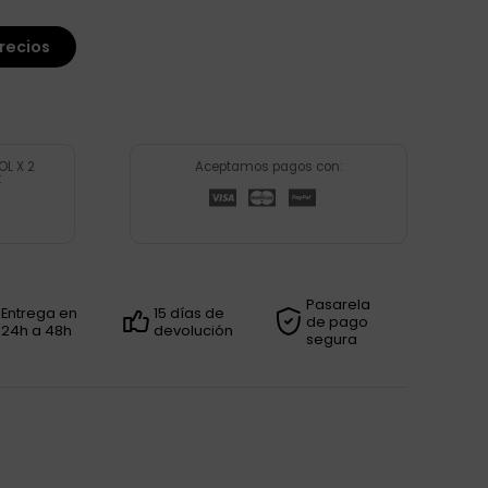
recios
L X 2
Aceptamos pagos con:
:
Pasarela
Entrega en
15 días de
de pago
24h a 48h
devolución
segura