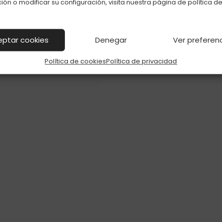
ión o modificar su configuración, visita nuestra página de
política d
PEACH 20MG
SULAS TAPPO TAPPO
 1 BLUE RAZZ LEMONADE
20MG
eptar cookies
Denegar
Ver preferen
Política de cookies
Política de privacidad