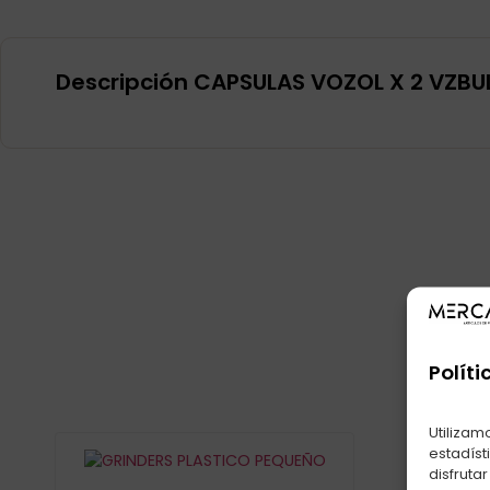
Descripción CAPSULAS VOZOL X 2 VZBU
Pr
Políti
Utilizam
estadíst
disfruta