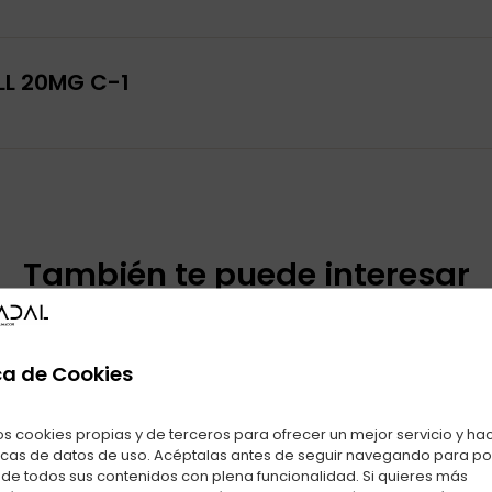
LL 20MG C-1
También te puede interesar
oductos relacionados con CAPSULAS VOZOL X 2 VZBULL 20MG 
ca de Cookies
os cookies propias y de terceros para ofrecer un mejor servicio y ha
icas de datos de uso. Acéptalas antes de seguir navegando para p
r de todos sus contenidos con plena funcionalidad. Si quieres más
CAPSULAS TAPPO PRO