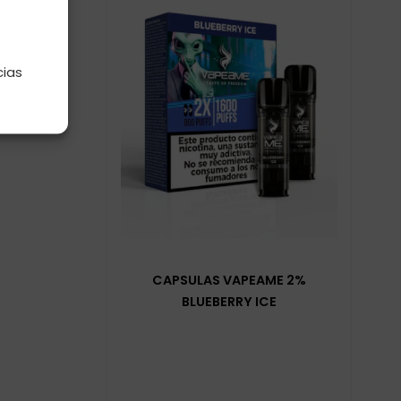
e
cias
CAPSULAS VAPEAME 2%
BLUEBERRY ICE