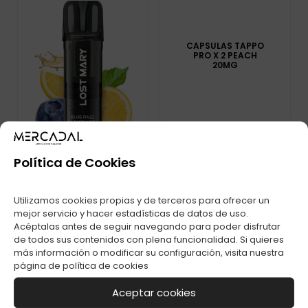
CAPSULAS TAPPO
PRO X 2 PEACH
20MG
Política de Cookies
CAPSULAS TAPPO
Utilizamos cookies propias y de terceros para ofrecer un
TAPPO PRO X 1 BLUE
RAZZ LEMONADE
mejor servicio y hacer estadísticas de datos de uso.
20MG
Acéptalas antes de seguir navegando para poder disfrutar
de todos sus contenidos con plena funcionalidad. Si quieres
más información o modificar su configuración, visita nuestra
página de
política de cookies
Aceptar cookies