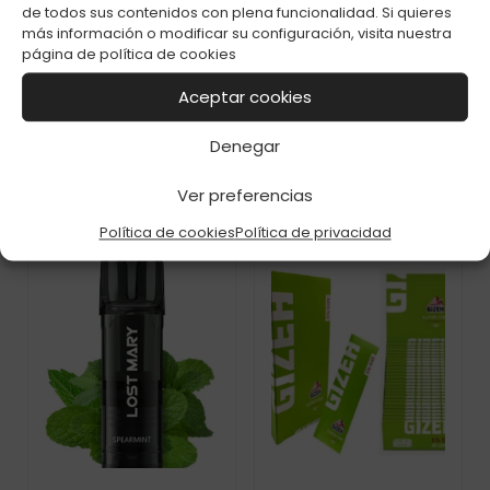
de todos sus contenidos con plena funcionalidad. Si quieres
más información o modificar su configuración, visita nuestra
página de
política de cookies
CAPSULAS
CAPSULAS TAPPO
VAPEAME 2%
PRO X 1 BANANA ICE
BUBBLEGUM
Aceptar cookies
20MG
BERRIES
Denegar
Ver preferencias
Política de cookies
Política de privacidad