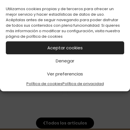
POKE BABY C-48
MAGI 4-5 C-48
Utilizamos cookies propias y de terceros para ofrecer un
mejor servicio y hacer estadísticas de datos de uso.
Acéptalas antes de seguir navegando para poder disfrutar
de todos sus contenidos con plena funcionalidad. Si quieres
más información o modificar su configuración, visita nuestra
página de
política de cookies
Aceptar cookies
Denegar
ENC. CLIPPER
ENC. CLIPPER FLOW
DECORADO SUMMER
ANIMAL PRINT C-48
´S HERE 2 C-48
Ver preferencias
Política de cookies
Política de privacidad
Todos los artículos