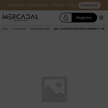
Nosotros
Novedades
Ofertas
FAQ’s
Contacto
Registro
Inicio
Productos
ENCENDEDORES
ENC. CLIPPER FLOW SIMPSON BABY C-48