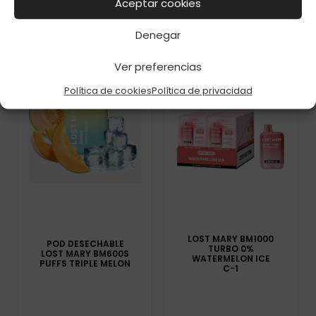
Aceptar cookies
Denegar
Ver preferencias
Política de cookies
Política de privacidad
LOST MARY BM1000
POD DESECHABLE
TURBO 0%
LOST MARY BM600S
WATERMELON ICE
PUFFS TRIPLE MELON
C-1