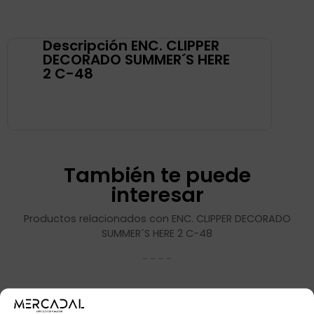
Descripción ENC. CLIPPER
DECORADO SUMMER´S HERE
2 C-48
También te puede
interesar
Productos relacionados con ENC. CLIPPER DECORADO
SUMMER´S HERE 2 C-48