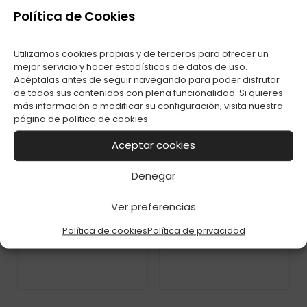
Política de Cookies
Utilizamos cookies propias y de terceros para ofrecer un
ENC. CLIPPER FLOW
ENC. CLIPPER FLOW
mejor servicio y hacer estadísticas de datos de uso.
MYSTERY C-48
BAD BABY C-48
Acéptalas antes de seguir navegando para poder disfrutar
de todos sus contenidos con plena funcionalidad. Si quieres
más información o modificar su configuración, visita nuestra
página de
política de cookies
Aceptar cookies
Denegar
Ver preferencias
ENC. CLIPPER FLOW
ENC. CLIPPER FLOW
POKE BABY C-48
MARIQUITAS C-48
Política de cookies
Política de privacidad