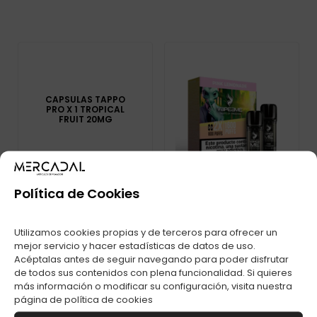
CAPSULAS TAPPO
PRO X 1 TROPICAL
FRUIT 20MG
Política de Cookies
Utilizamos cookies propias y de terceros para ofrecer un
mejor servicio y hacer estadísticas de datos de uso.
CAPSULAS
Acéptalas antes de seguir navegando para poder disfrutar
VAPEAME 2% PINK
de todos sus contenidos con plena funcionalidad. Si quieres
LEMONADE
más información o modificar su configuración, visita nuestra
página de
política de cookies