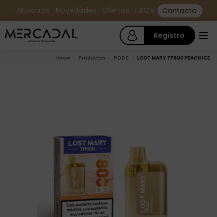
Nosotros
Novedades
Ofertas
FAQ’s
Contacto
Registro
Inicio
Productos
PODS
LOST MARY TP800 PEACH ICE