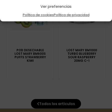
Ver preferencias
Política de cookies
Política de privacidad
POD DESECHABLE
LOST MARY BM1000
LOST MARY BM600S
TURBO BLUEBERRY
PUFFS STRAWBERRY
SOUR RASPBERRY
KIWI
20MG C-1
Todos los artículos