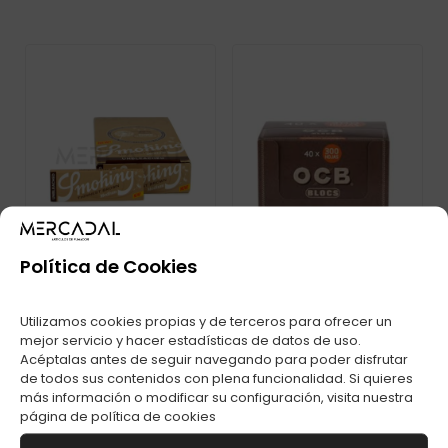
Política de Cookies
Utilizamos cookies propias y de terceros para ofrecer un
mejor servicio y hacer estadísticas de datos de uso.
PAPEL SMOKING
PAPEL OCB VIRGIN
THINNEST BROWN 1
Acéptalas antes de seguir navegando para poder disfrutar
300 C-40
1/4 C-25
de todos sus contenidos con plena funcionalidad. Si quieres
más información o modificar su configuración, visita nuestra
página de
política de cookies