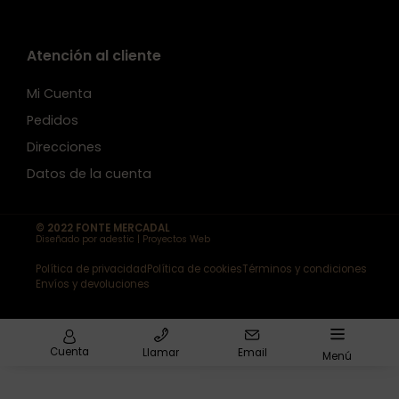
Atención al cliente
Mi Cuenta
Pedidos
Direcciones
Datos de la cuenta
© 2022 FONTE MERCADAL
Diseñado por adestic | Proyectos Web
Política de privacidad
Política de cookies
Términos y condiciones
Envíos y devoluciones
Cuenta
Llamar
Email
Menú