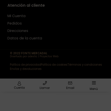
Atención al cliente
Mi Cuenta
Pedidos
Direcciones
Datos de la cuenta
© 2022 FONTE MERCADAL
Diseñado por adestic | Proyectos Web
Política de privacidad
Política de cookies
Términos y condiciones
Envíos y devoluciones
Cuenta
Llamar
Email
Menú