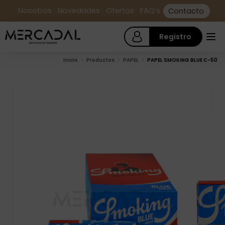
Nosotros
Novedades
Ofertas
FAQ’s
Contacto
Registro
Inicio
Productos
PAPEL
PAPEL SMOKING BLUE C-50