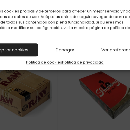
Productos relacionados con PAPEL SMOKING ARROZ C-100
os cookies propias y de terceros para ofrecer un mejor servicio y ha
icas de datos de uso. Acéptalas antes de seguir navegando para p
r de todos sus contenidos con plena funcionalidad. Si quieres más
ión o modificar su configuración, visita nuestra página de
política d
eptar cookies
Denegar
Ver preferen
Política de cookies
Política de privacidad