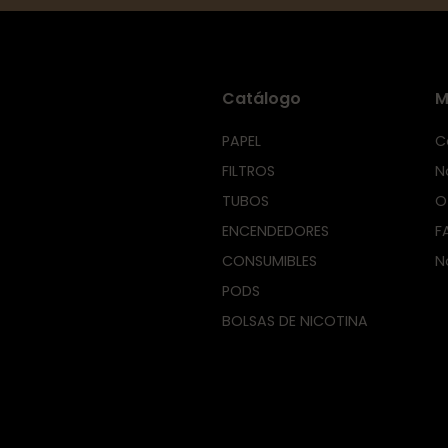
Catálogo
M
PAPEL
C
FILTROS
N
TUBOS
O
ENCENDEDORES
F
CONSUMIBLES
N
PODS
BOLSAS DE NICOTINA