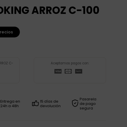
OKING ARROZ C-100
recios
RROZ C-
Aceptamos pagos con:
Pasarela
Entrega en
15 días de
de pago
24h a 48h
devolución
segura