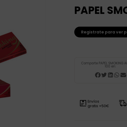
PAPEL SM
Registrate para ver p
Comparte PAPEL SMOKING A
100 en:
Envíos
gratis +50€