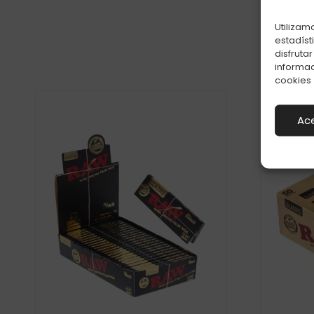
Utilizam
estadíst
disfruta
informac
cookies
Ac