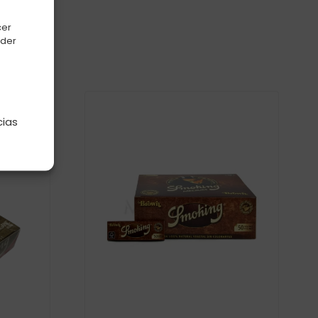
cer
oder
e
cias