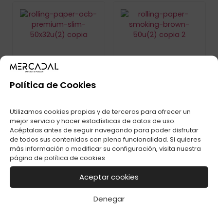
PAPEL OCB SLIM C-
PAPEL SMOKING
Política de Cookies
50
BROWN 1 1/4 C-25
Utilizamos cookies propias y de terceros para ofrecer un
mejor servicio y hacer estadísticas de datos de uso.
Acéptalas antes de seguir navegando para poder disfrutar
de todos sus contenidos con plena funcionalidad. Si quieres
más información o modificar su configuración, visita nuestra
página de
política de cookies
Aceptar cookies
Denegar