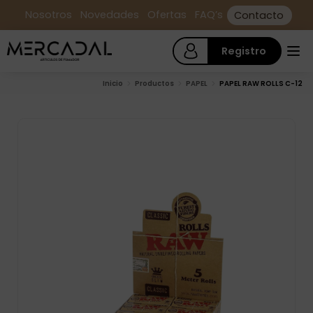
Nosotros
Novedades
Ofertas
FAQ’s
Contacto
Registro
Inicio
Productos
PAPEL
PAPEL RAW ROLLS C-12