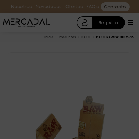
Nosotros
Novedades
Ofertas
FAQ’s
Contacto
Registro
Inicio
Productos
PAPEL
PAPEL RAW DOBLE C-25