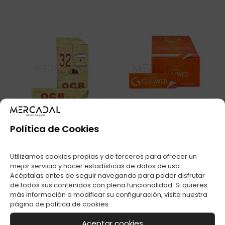
Política de Cookies
Utilizamos cookies propias y de terceros para ofrecer un
PAPEL OCB
mejor servicio y hacer estadísticas de datos de uso.
PAPEL GULIWER
ORGANICO SLIM +
ORANGE C-50
Acéptalas antes de seguir navegando para poder disfrutar
TIPS C-32
de todos sus contenidos con plena funcionalidad. Si quieres
más información o modificar su configuración, visita nuestra
página de
política de cookies
Aceptar cookies