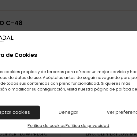
CO C-48
ca de Cookies
os cookies propias y de terceros para ofrecer un mejor servicio y ha
También te puede interesar
icas de datos de uso. Acéptalas antes de seguir navegando para p
r de todos sus contenidos con plena funcionalidad. Si quieres más
Productos relacionados con ENC. CLIPPER FLOW ZODIACO C-4
ión o modificar su configuración, visita nuestra página de
política d
eptar cookies
Denegar
Ver preferen
Política de cookies
Política de privacidad
CLIPPER FLOW PRESI C-
ENC. CLIPPER FLOW MA