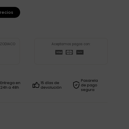
recios
W ZODIACO
Aceptamos pagos con:
Pasarela
Entrega en
15 días de
de pago
24h a 48h
devolución
segura