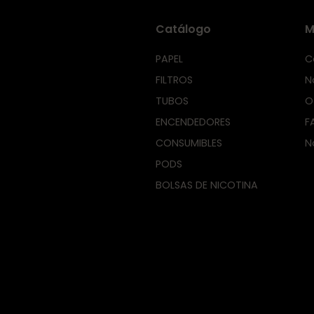
Catálogo
M
PAPEL
C
FILTROS
N
TUBOS
O
ENCENDEDORES
F
CONSUMIBLES
N
PODS
BOLSAS DE NICOTINA