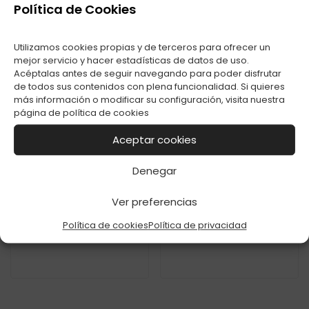
Política de Cookies
ENC. CLIPPER
ENC. CLIPPER FLOW
Utilizamos cookies propias y de terceros para ofrecer un
DECORADO ROLLING
MAGI C-48
ON FIRE C-48
mejor servicio y hacer estadísticas de datos de uso.
Acéptalas antes de seguir navegando para poder disfrutar
de todos sus contenidos con plena funcionalidad. Si quieres
más información o modificar su configuración, visita nuestra
página de
política de cookies
Aceptar cookies
Denegar
Ver preferencias
ENC. CLIPPER FLOW
ENC. CLIPPER FLOW
BAD BABY C-48
POKE BABY C-48
Política de cookies
Política de privacidad