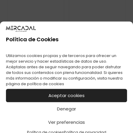
ENC. CLIPPER FLOW
ENC. CLIPPER FLOW
MAGI 4-5 C-48
MARIQUITAS C-48
Política de Cookies
Utilizamos cookies propias y de terceros para ofrecer un
mejor servicio y hacer estadísticas de datos de uso.
Acéptalas antes de seguir navegando para poder disfrutar
de todos sus contenidos con plena funcionalidad. Si quieres
más información o modificar su configuración, visita nuestra
página de
política de cookies
Aceptar cookies
ENC. COCINA ORION
Denegar
EXTENSIBLE C-25
Ver preferencias
Política de cookies
Política de privacidad