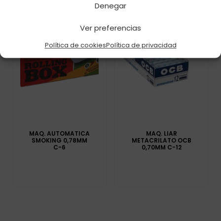
Denegar
Ver preferencias
Política de cookies
Política de privacidad
MAQ. AUTOMATICA
MAQ. LIAR
SMOKING 0,78MM
METACRILATO OCB
C-6
0,70MM C-12