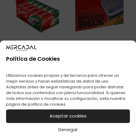
Política de Cookies
MAQ. LIAR METAL
MAQ. AUTOMATICA
SMOKING 0,78MM
SMOKING 0,78MM
C-10
C-6
Utilizamos cookies propias y de terceros para ofrecer un
mejor servicio y hacer estadísticas de datos de uso.
Acéptalas antes de seguir navegando para poder disfrutar
de todos sus contenidos con plena funcionalidad. Si quieres
más información o modificar su configuración, visita nuestra
página de
política de cookies
Aceptar cookies
Denegar
MAQ. ENTUBAR