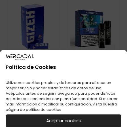
Política de Cookies
CAPSULAS TAPPO
CAPSULAS
Utilizamos cookies propias y de terceros para ofrecer un
PRO X 1 APPLE
VAPEAME 2%
mejor servicio y hacer estadísticas de datos de uso.
WATERMELON 20MG
BLUEBERRY ICE
Acéptalas antes de seguir navegando para poder disfrutar
de todos sus contenidos con plena funcionalidad. Si quieres
más información o modificar su configuración, visita nuestra
página de
política de cookies
Aceptar cookies