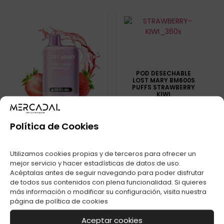
POD DESECHABLE
LOST MARY BM600S
PUFFS STRAWBERRY
KIWI
Política de Cookies
Utilizamos cookies propias y de terceros para ofrecer un
LOST MARY BM1000
TURBO
mejor servicio y hacer estadísticas de datos de uso.
STRAWBERRY ICE
Acéptalas antes de seguir navegando para poder disfrutar
20MG C-1
de todos sus contenidos con plena funcionalidad. Si quieres
más información o modificar su configuración, visita nuestra
página de
política de cookies
Aceptar cookies