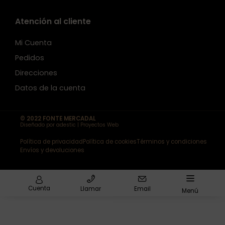
Atención al cliente
Mi Cuenta
Pedidos
Direcciones
Datos de la cuenta
© 2022 FONTE MERCADAL
Diseñado por adestic | Proyectos Web
Política de privacidad
Política de cookies
Términos y condiciones
Envíos y devoluciones
Cuenta
Llamar
Email
Menú