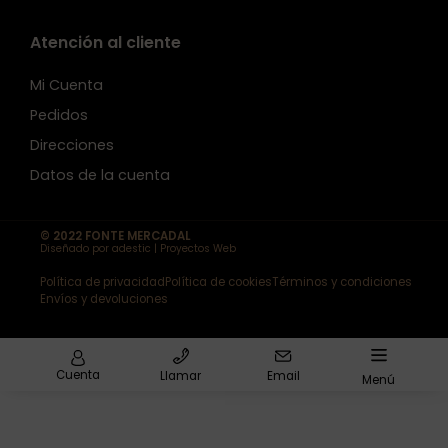
Atención al cliente
Mi Cuenta
Pedidos
Direcciones
Datos de la cuenta
© 2022 FONTE MERCADAL
Diseñado por adestic | Proyectos Web
Política de privacidad
Política de cookies
Términos y condiciones
Envíos y devoluciones
Cuenta
Llamar
Email
Menú