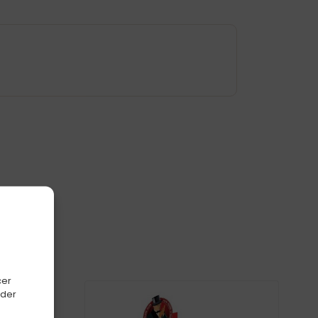
-10
cer
oder