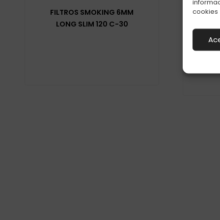
informac
cookies
FILTROS SMOKING 6MM
FILT
LONG SLIM 120 C-30
CA
Ac