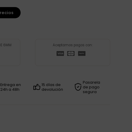
recios
BE 6MM
Aceptamos pagos con:
Pasarela
Entrega en
15 días de
de pago
24h a 48h
devolución
segura