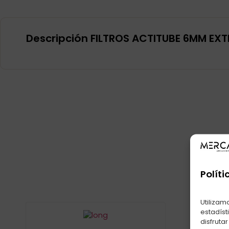
Descripción FILTROS ACTITUBE 6MM EXT
Pr
Políti
Utilizam
estadíst
disfruta