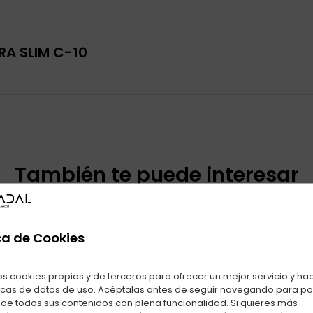
RA SLIM C-10
También te puede interesar
oductos relacionados con FILTROS ACTITUBE 6MM EXTRA SLIM C
ca de Cookies
os cookies propias y de terceros para ofrecer un mejor servicio y ha
icas de datos de uso. Acéptalas antes de seguir navegando para p
r de todos sus contenidos con plena funcionalidad. Si quieres más