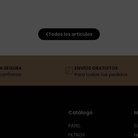
Todos los artículos
A SEGURA
ENVÍOS GRATUITOS
confianza
Para todos tus pedidos
Catálogo
M
PAPEL
C
FILTROS
N