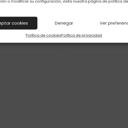
ión o modificar su configuración, visita nuestra página de
política d
ROS STICK RIZLA 5,7MM
FILTROS GULIWER 6
JITA NATURAL C-20
NATURAL C-25
eptar cookies
Denegar
Ver preferen
Política de cookies
Política de privacidad