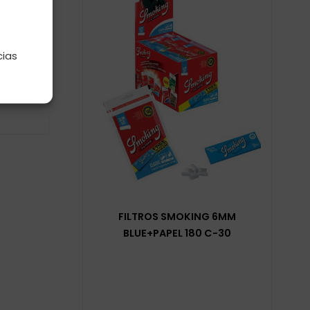
e
MM
cias
FILTROS SMOKING 6MM
BLUE+PAPEL 180 C-30