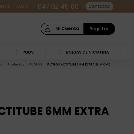
647 02 45 66
ertas
FAQ’s
Contacto
Mi Cuenta
Registro
PODS
BOLSAS DE NICOTINA
io
Productos
FILTROS
FILTROS ACTITUBE 6MM EXTRA SLIM C-10
ACTITUBE 6MM EXTRA