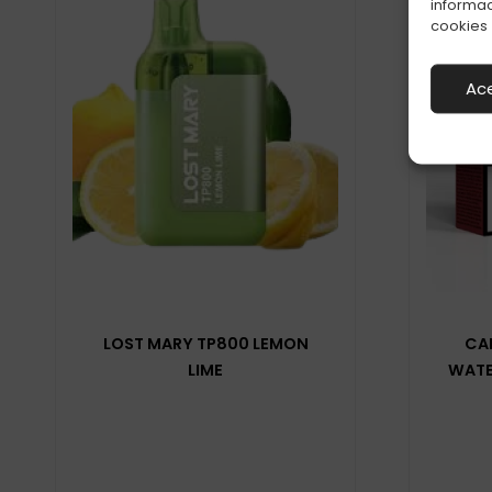
informac
cookies
Ac
LOST MARY TP800 LEMON
CA
LIME
WATE