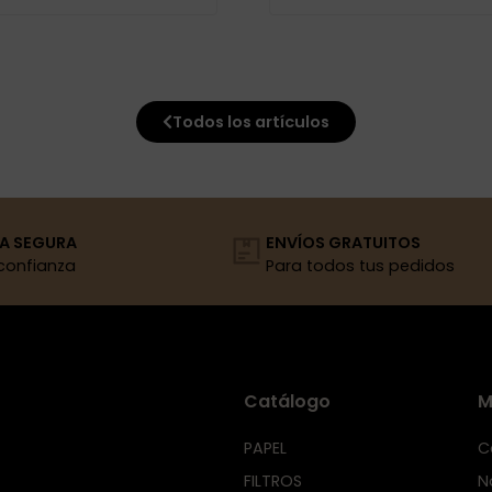
Todos los artículos
A SEGURA
ENVÍOS GRATUITOS
confianza
Para todos tus pedidos
Catálogo
M
PAPEL
C
FILTROS
N