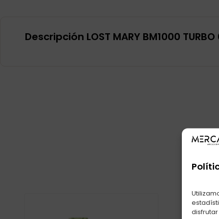
Descripción LOST MARY BM1000 TURBO
Produ
Políti
Utilizam
estadíst
disfruta