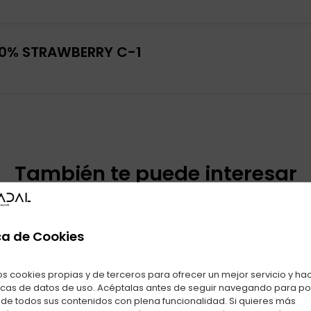
 0% STRAWBERRY C-1
También te puede interesar
ctos relacionados con LOST MARY BM1000 TURBO 0% STRAWBER
ca de Cookies
os cookies propias y de terceros para ofrecer un mejor servicio y ha
icas de datos de uso. Acéptalas antes de seguir navegando para p
r de todos sus contenidos con plena funcionalidad. Si quieres más