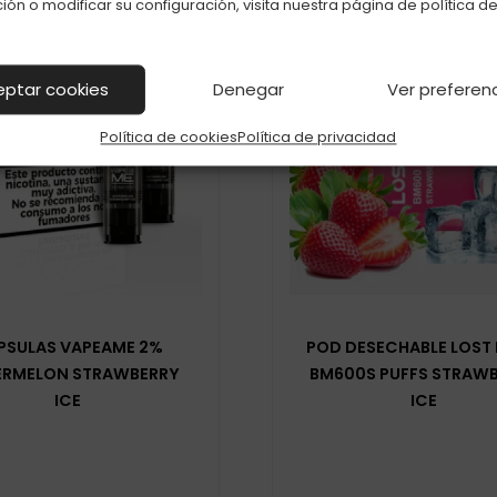
ión o modificar su configuración, visita nuestra página de
política d
eptar cookies
Denegar
Ver preferen
Política de cookies
Política de privacidad
PSULAS VAPEAME 2%
POD DESECHABLE LOST
RMELON STRAWBERRY
BM600S PUFFS STRAW
ICE
ICE