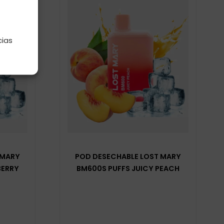
e
cias
 MARY
POD DESECHABLE LOST MARY
BERRY
BM600S PUFFS JUICY PEACH