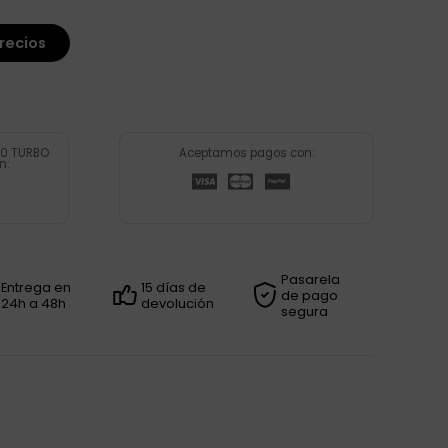
recios
00 TURBO
Aceptamos pagos con:
n:
Pasarela
Entrega en
15 días de
de pago
24h a 48h
devolución
segura