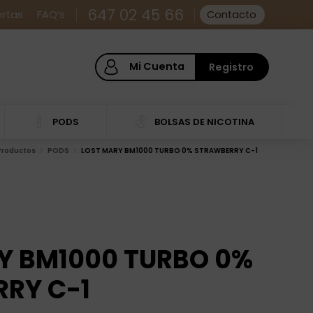
647 02 45 66
ertas
FAQ’s
Contacto
Mi Cuenta
Registro
PODS
BOLSAS DE NICOTINA
Productos
PODS
LOST MARY BM1000 TURBO 0% STRAWBERRY C-1
Y BM1000 TURBO 0%
RY C-1