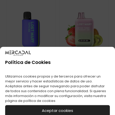
Política de Cookies
LOST MARY BM1000
DISPOSITIVO+RECARGA
Utilizamos cookies propias y de terceros para ofrecer un
TURBO
TAPPO AIR LOST
mejor servicio y hacer estadísticas de datos de uso.
STRAWBERRY KIWI
MARY LEMON LIME
20MG C-1
Acéptalas antes de seguir navegando para poder disfrutar
de todos sus contenidos con plena funcionalidad. Si quieres
más información o modificar su configuración, visita nuestra
página de
política de cookies
Aceptar cookies