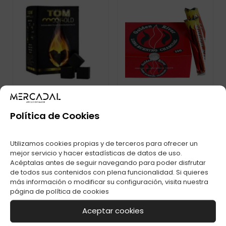
Política de Cookies
CARBÓN NATURAL
CARBON GOLDEN
Utilizamos cookies propias y de terceros para ofrecer un
TOM COCO GOLD
RIVER 33MM C-10
1KG
mejor servicio y hacer estadísticas de datos de uso.
Acéptalas antes de seguir navegando para poder disfrutar
de todos sus contenidos con plena funcionalidad. Si quieres
más información o modificar su configuración, visita nuestra
página de
política de cookies
Aceptar cookies