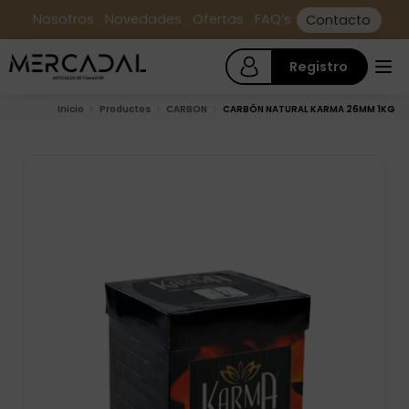
Nosotros
Novedades
Ofertas
FAQ’s
Contacto
Registro
Inicio
Productos
CARBON
CARBÓN NATURAL KARMA 26MM 1KG