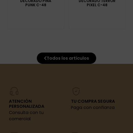
DECORADO PIÑA
DECORADO TERROR
PUNK C-48
PIXEL C-48
Todos los artículos
ATENCIÓN
TU COMPRA SEGURA
PERSONALIZADA
Paga con confianza
Consulta con tu
comercial