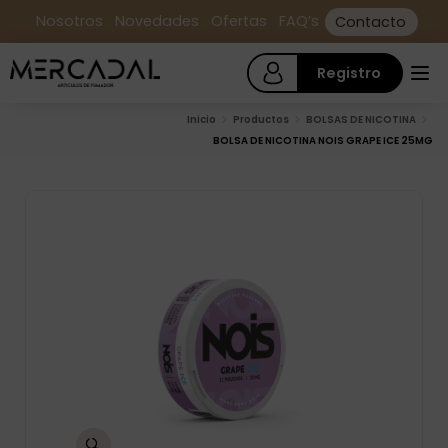
Nosotros
Novedades
Ofertas
FAQ’s
Contacto
Registro
Inicio
Productos
BOLSAS DE NICOTINA
BOLSA DE NICOTINA NOIS GRAPE ICE 25MG