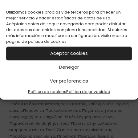
Υποστήριξη πελατών και
Utilizamos cookies propias y de terceros para ofrecer un
επιλογές εξυπηρέτησης
mejor servicio y hacer estadísticas de datos de uso.
Acéptalas antes de seguir navegando para poder disfrutar
de todos sus contenidos con plena funcionalidad. Si quieres
Η στήριξη πελατών και οι εναλλακτικές εξυπηρέτησης
más información o modificar su configuración, visita nuestra
αποτελούν ουσιώδη στοιχεία της εμπειρίας online τυχερών
página de
política de cookies
παιχνιδιών στο Twin Casino, καθώς επηρεάζουν σε μεγάλο
βαθμό την ικανοποίηση και τη διατήρηση των παικτών. Η
Aceptar cookies
διαθεσιμότητα ζωντανής συνομιλίας είναι ένα ουσιαστικό
χαρακτηριστικό, που επιτρέπει στους παίκτες να λαμβάνουν
Denegar
βοήθεια σε πραγματικό χρόνο. Ωστόσο, η αποδοτικότητα
αυτής της υπηρεσίας μπορεί να διαφέρει. Η ανταπόκριση και
Ver preferencias
η εμπειρία των εκπροσώπων είναι θεμελιώδεις για την
επιτυχή επίλυση προβλημάτων. Επιπλέον, οι δηλωμένες
Política de cookies
Política de privacidad
ώρες υποστήριξης θα πρέπει να ευθυγραμμίζονται με τα
πρότυπα δραστηριότητας των παικτών, καθώς οι ανεπαρκείς
ώρες μπορούν να προκαλέσουν σε απογοήτευση κατά τις
ώρες αιχμής του παιχνιδιού. Η αξιολόγηση αυτών των
παραγόντων θα βοηθήσει τους παίκτες στην Ελλάδα να
εκτιμήσουν εάν το Twin Casino ανταποκρίνεται στις
προσδοκίες τους για εξυπηρέτηση πελατών. Τελικά, οι