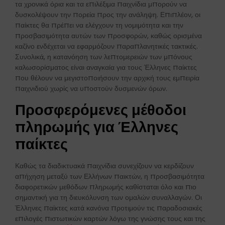
τα χρονικά όρια και τα επιλέξιμα παιχνίδια μπορούν να
δυσκολέψουν την πορεία προς την ανάληψη. Επιπλέον, οι
παίκτες θα πρέπει να ελέγχουν τη νομιμότητα και την
προσβασιμότητα αυτών των προσφορών, καθώς ορισμένα
καζίνο ενδέχεται να εφαρμόζουν παραπλανητικές τακτικές.
Συνολικά, η κατανόηση των λεπτομερειών των μπόνους
καλωσορίσματος είναι αναγκαία για τους Έλληνες παίκτες
που θέλουν να μεγιστοποιήσουν την αρχική τους εμπειρία
παιχνιδιού χωρίς να υποστούν δυσμενών όρων.
Προσφερόμενες μέθοδοι
πληρωμής για Έλληνες
παίκτες
Καθώς τα διαδικτυακά παιχνίδια συνεχίζουν να κερδίζουν
απήχηση μεταξύ των Ελλήνων παικτών, η προσβασιμότητα
διαφορετικών μεθόδων πληρωμής καθίσταται όλο και πιο
σημαντική για τη διευκόλυνση των ομαλών συναλλαγών. Οι
Έλληνες παίκτες κατά κανόνα προτιμούν τις παραδοσιακές
επιλογές πιστωτικών καρτών λόγω της γνώσης τους και της