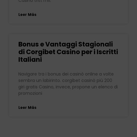
Casino tritt mit
Leer Más
Bonus e Vantaggi Stagionali
di Corgibet Casino per i Iscritti
Italiani
Navigare tra i bonus dei casinò online a volte
sembra un labirinto. corgibet casinò più 200
giri gratis Casino, invece, propone un elenco di
promozioni
Leer Más