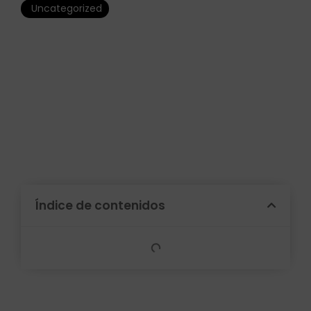
Uncategorized
Το Twin Casino
Αποκάλυψε Τι Πρέπει να
Ξέρουν οι Παίκτες στην
Ελλάδα Πριν Κάνουν
Κατάθεση
Índice de contenidos