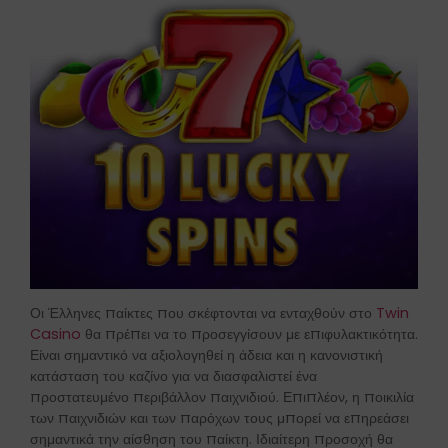
Οι Έλληνες παίκτες που σκέφτονται να ενταχθούν στο
Twin
Casino
θα πρέπει να το προσεγγίσουν με επιφυλακτικότητα.
Είναι σημαντικό να αξιολογηθεί η άδεια και η κανονιστική
κατάσταση του καζίνο για να διασφαλιστεί ένα
προστατευμένο περιβάλλον παιχνιδιού. Επιπλέον, η ποικιλία
των παιχνιδιών και των παρόχων τους μπορεί να επηρεάσει
σημαντικά την αίσθηση του παίκτη. Ιδιαίτερη προσοχή θα