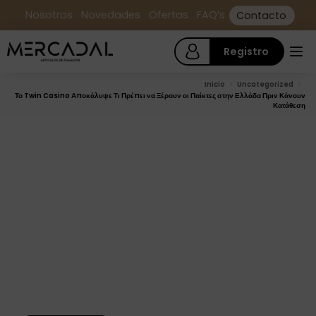
Nosotros
Novedades
Ofertas
FAQ’s
Contacto
Registro
Inicio
Uncategorized
Το Twin Casino Αποκάλυψε Τι Πρέπει να Ξέρουν οι Παίκτες στην Ελλάδα Πριν Κάνουν
Κατάθεση