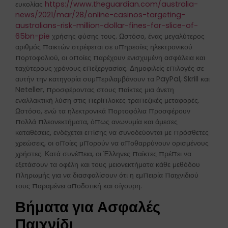
ευκολίας
https://www.theguardian.com/australia-
news/2021/mar/28/online-casinos-targeting-
australians-risk-million-dollar-fines-for-slice-of-
65bn-pie
χρήσης φύσης τους. Ωστόσο, ένας μεγαλύτερος
αριθμός παικτών στρέφεται σε υπηρεσίες ηλεκτρονικού
πορτοφολιού, οι οποίες παρέχουν ενισχυμένη ασφάλεια και
ταχύτερους χρόνους επεξεργασίας. Δημοφιλείς επιλογές σε
αυτήν την κατηγορία συμπεριλαμβάνουν τα PayPal, Skrill και
Neteller, προσφέροντας στους παίκτες μια άνετη
εναλλακτική λύση στις περίπλοκες τραπεζικές μεταφορές.
Ωστόσο, ενώ τα ηλεκτρονικά πορτοφόλια προσφέρουν
πολλά πλεονεκτήματα, όπως ανωνυμία και άμεσες
καταθέσεις, ενδέχεται επίσης να συνοδεύονται με πρόσθετες
χρεώσεις, οι οποίες μπορούν να αποθαρρύνουν ορισμένους
χρήστες. Κατά συνέπεια, οι Έλληνες παίκτες πρέπει να
εξετάσουν τα οφέλη και τους μειονεκτήματα κάθε μεθόδου
πληρωμής για να διασφαλίσουν ότι η εμπειρία παιχνιδιού
τους παραμένει αποδοτική και σίγουρη.
Βήματα για Ασφαλές
Παιχνίδι