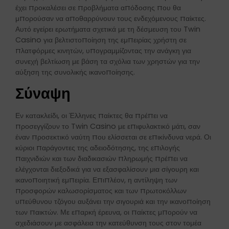
έχει προκαλέσει σε προβλήματα απόδοσης που θα
μπορούσαν να αποθαρρύνουν τους ενδεχόμενους παίκτες.
Αυτό εγείρει ερωτήματα σχετικά με τη δέσμευση του Twin
Casino για βελτιστοποίηση της εμπειρίας χρήστη σε
πλατφόρμες κινητών, υπογραμμίζοντας την ανάγκη για
συνεχή βελτίωση με βάση τα σχόλια των χρηστών για την
αύξηση της συνολικής ικανοποίησης.
Σύναψη
Εν κατακλείδι, οι Έλληνες παίκτες θα πρέπει να
προσεγγίζουν το Twin Casino με επιφυλακτικό μάτι, σαν
έναν προσεκτικό ναύτη που ελίσσεται σε επικίνδυνα νερά. Οι
κύριοι παράγοντες της αδειοδότησης, της επιλογής
παιχνιδιών και των διαδικασιών πληρωμής πρέπει να
ελέγχονται διεξοδικά για να εξασφαλίσουν μια σίγουρη και
ικανοποιητική εμπειρία. Επιπλέον, η αντίληψη των
προσφορών καλωσορίσματος και των πρωτοκόλλων
υπεύθυνου τζόγου αυξάνει την σιγουριά και την ικανοποίηση
των παικτών. Με επαρκή έρευνα, οι παίκτες μπορούν να
σχεδιάσουν με ασφάλεια την κατεύθυνση τους στον τομέα