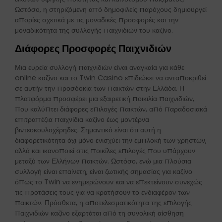
Ωστόσο, η στηριζόμενη από δημοφιλείς παρόχους δημιουργεί
απορίες σχετικά με τις μοναδικές προσφορές και την
μοναδικότητα της συλλογής παιχνιδιών του καζίνο.
Διάφορες Προσφορές Παιχνιδιών
Μια ευρεία συλλογή παιχνιδιών είναι αναγκαία για κάθε
online καζίνο και το Twin Casino επιδιώκει να ανταποκριθεί
σε αυτήν την προσδοκία των παικτών στην Ελλάδα. Η
πλατφόρμα προσφέρει μια εξαιρετική ποικιλία παιχνιδιών,
που καλύπτει διάφορες επιλογές παικτών, από παραδοσιακά
επιτραπέζια παιχνίδια καζίνο έως μοντέρνα
βιντεοκουλοχέρηδες. Σημαντικό είναι ότι αυτή η
διαφορετικότητα όχι μόνο ενισχύει την εμπλοκή των χρηστών,
αλλά και ικανοποιεί στις ποικίλες επιλογές που υπάρχουν
μεταξύ των Ελλήνων παικτών. Ωστόσο, ενώ μια πλούσια
συλλογή είναι επαίνετη, είναι ζωτικής σημασίας για καζίνο
όπως το Twin να ενημερώνουν και να επεκτείνουν συνεχώς
τις προτάσεις τους για να κρατήσουν το ενδιαφέρον των
παικτών. Πρόσθετα, η αποτελεσματικότητα της επιλογής
παιχνιδιών καζίνο εξαρτάται από τη συνολική αίσθηση