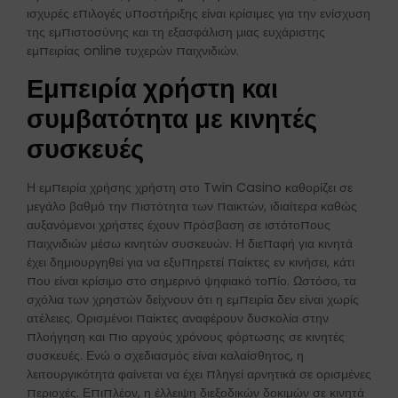
ισχυρές επιλογές υποστήριξης είναι κρίσιμες για την ενίσχυση
της εμπιστοσύνης και τη εξασφάλιση μιας ευχάριστης
εμπειρίας online τυχερών παιχνιδιών.
Εμπειρία χρήστη και
συμβατότητα με κινητές
συσκευές
Η εμπειρία χρήσης χρήστη στο Twin Casino καθορίζει σε
μεγάλο βαθμό την πιστότητα των παικτών, ιδιαίτερα καθώς
αυξανόμενοι χρήστες έχουν πρόσβαση σε ιστότοπους
παιχνιδιών μέσω κινητών συσκευών. Η διεπαφή για κινητά
έχει δημιουργηθεί για να εξυπηρετεί παίκτες εν κινήσει, κάτι
που είναι κρίσιμο στο σημερινό ψηφιακό τοπίο. Ωστόσο, τα
σχόλια των χρηστών δείχνουν ότι η εμπειρία δεν είναι χωρίς
ατέλειες. Ορισμένοι παίκτες αναφέρουν δυσκολία στην
πλοήγηση και πιο αργούς χρόνους φόρτωσης σε κινητές
συσκευές. Ενώ ο σχεδιασμός είναι καλαίσθητος, η
λειτουργικότητα φαίνεται να έχει πληγεί αρνητικά σε ορισμένες
περιοχές. Επιπλέον, η έλλειψη διεξοδικών δοκιμών σε κινητά