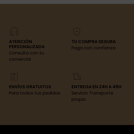
ATENCIÓN
TU COMPRA SEGURA
PERSONALIZADA
Paga con confianza
Consulta con tu
comercial
ENVÍOS GRATUITOS
ENTREGA EN 24H A 48H
Para todos tus pedidos
Servicio Transporte
propio.