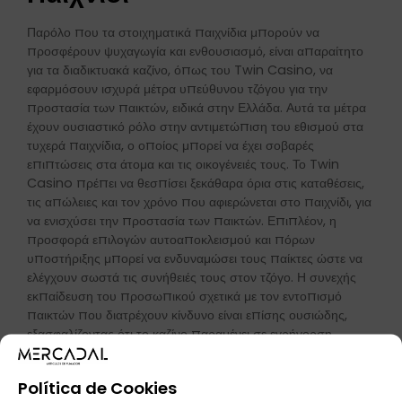
Παρόλο που τα στοιχηματικά παιχνίδια μπορούν να
προσφέρουν ψυχαγωγία και ενθουσιασμό, είναι απαραίτητο
για τα διαδικτυακά καζίνο, όπως του Twin Casino, να
εφαρμόσουν ισχυρά μέτρα υπεύθυνου τζόγου για την
προστασία των παικτών, ειδικά στην Ελλάδα. Αυτά τα μέτρα
έχουν ουσιαστικό ρόλο στην αντιμετώπιση του εθισμού στα
τυχερά παιχνίδια, ο οποίος μπορεί να έχει σοβαρές
επιπτώσεις στα άτομα και τις οικογένειές τους. Το Twin
Casino πρέπει να θεσπίσει ξεκάθαρα όρια στις καταθέσεις,
τις απώλειες και τον χρόνο που αφιερώνεται στο παιχνίδι, για
να ενισχύσει την προστασία των παικτών. Επιπλέον, η
προσφορά επιλογών αυτοαποκλεισμού και πόρων
υποστήριξης μπορεί να ενδυναμώσει τους παίκτες ώστε να
ελέγχουν σωστά τις συνήθειές τους στον τζόγο. Η συνεχής
εκπαίδευση του προσωπικού σχετικά με τον εντοπισμό
παικτών που διατρέχουν κίνδυνο είναι επίσης ουσιώδης,
εξασφαλίζοντας ότι το καζίνο παραμένει σε εγρήγορση
σχετικά με ενδεχόμενα προβλήματα εθισμού. Χωρίς αυτά τα
μέτρα, ο κίνδυνος βλάβης κλιμακώνεται, αποδυναμώνοντας
Política de Cookies
την ακεραιότητα του περιβάλλοντος τυχερών παιχνιδιών.