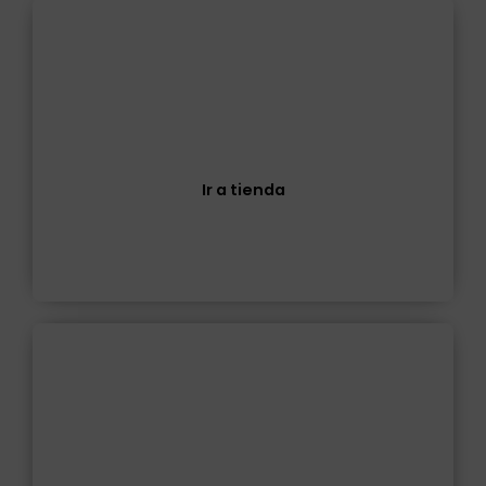
Tienda
Descubre todos nuestros productos
Ir a tienda
¿Alguna consulta?
Resolvemos todas tus dudas