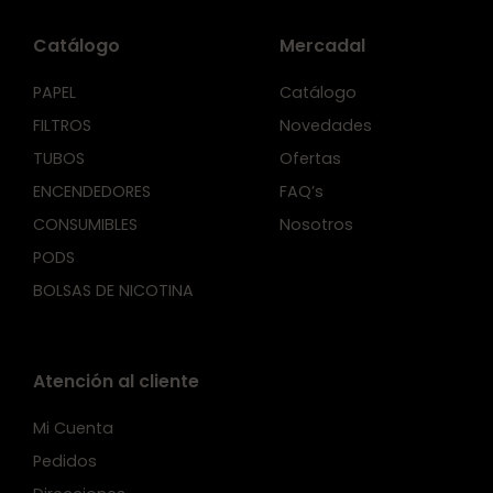
Catálogo
Mercadal
PAPEL
Catálogo
FILTROS
Novedades
TUBOS
Ofertas
ENCENDEDORES
FAQ’s
CONSUMIBLES
Nosotros
PODS
BOLSAS DE NICOTINA
Atención al cliente
Mi Cuenta
Pedidos