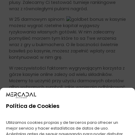
plusy. Zalecamy Ci testować turnieje rankingowe
wraz z równoległymi pulami nagród.
W 25 darmowym spinom
możesz wygrać rzetelne kapitał wyjąwszy
ryzykowania własnych gotówki. W nim zalecamy
pomyśleć morzem tym które to sa Twe wrażenia
wraz z gry u bukmachera. O ile baczności świetnie
bawiłeś po kasynie, możesz zapełnić wplaty oraz
kontynuować w nim grę.
W rzeczywistości faktorem wygrywającym korzysta z
górze kasynie online zależy od wielu składników.
Możemy to uczynić przy użyciu darmowych obrotów
albo wybranych symboli, jakie wspierają odblokować
odmienne funkcje bonusowe. Cały czas badamy jak i
również odkrywamy najświeższe rozrywki od
Política de Cookies
momentu najznamienitszych deweloperów. Więc na
stronie wolno odszukać pełną recenzję odmiennych
pomysłów.
Utilizamos cookies propias y de terceros para ofrecer un
Dzisiejsze bezpłatne spiny
mejor servicio y hacer estadísticas de datos de uso.
Acéptalas antes de seguir navegando para poder disfrutar