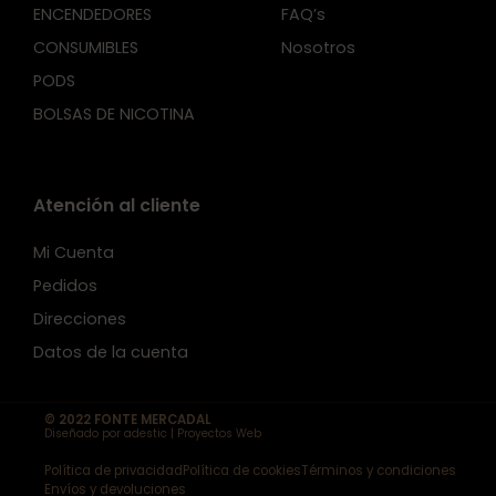
ENCENDEDORES
FAQ’s
CONSUMIBLES
Nosotros
PODS
BOLSAS DE NICOTINA
Atención al cliente
Mi Cuenta
Pedidos
Direcciones
Datos de la cuenta
© 2022 FONTE MERCADAL
Diseñado por adestic | Proyectos Web
Política de privacidad
Política de cookies
Términos y condiciones
Envíos y devoluciones