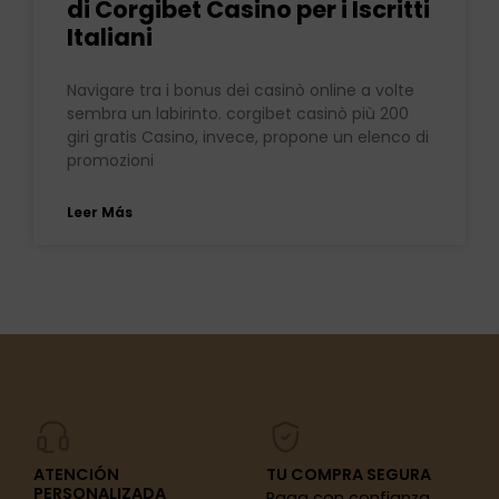
di Corgibet Casino per i Iscritti
Italiani
Navigare tra i bonus dei casinò online a volte
sembra un labirinto. corgibet casinò più 200
giri gratis Casino, invece, propone un elenco di
promozioni
Leer Más
ATENCIÓN
TU COMPRA SEGURA
PERSONALIZADA
Paga con confianza