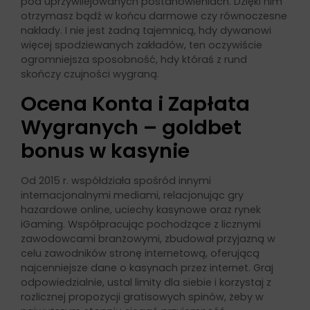
pod uprzywilejowanych postanowieniach.
Dzięki nim
otrzymasz bądź w końcu darmowe czy równoczesne
nakłady. I nie jest żadną tajemnicą, hdy dywanowi
więcej spodziewanych zakładów, ten oczywiście
ogromniejsza sposobność, hdy któraś z rund
skończy czujności wygraną.
Ocena Konta i Zapłata
Wygranych – goldbet
bonus w kasynie
Od 2015 r. współdziała spośród innymi
internacjonalnymi mediami, relacjonując gry
hazardowe online, uciechy kasynowe oraz rynek
iGaming. Współpracując pochodzące z licznymi
zawodowcami branżowymi, zbudował przyjazną w
celu zawodników stronę internetową, oferującą
najcenniejsze dane o kasynach przez internet. Graj
odpowiedzialnie, ustal limity dla siebie i korzystaj z
rozlicznej propozycji gratisowych spinów, żeby w