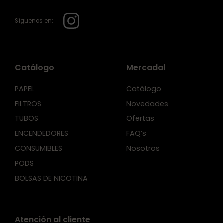
Síguenos en:
Catálogo
Mercadal
PAPEL
Catálogo
FILTROS
Novedades
TUBOS
Ofertas
ENCENDEDORES
FAQ’s
CONSUMIBLES
Nosotros
PODS
BOLSAS DE NICOTINA
Atención al cliente