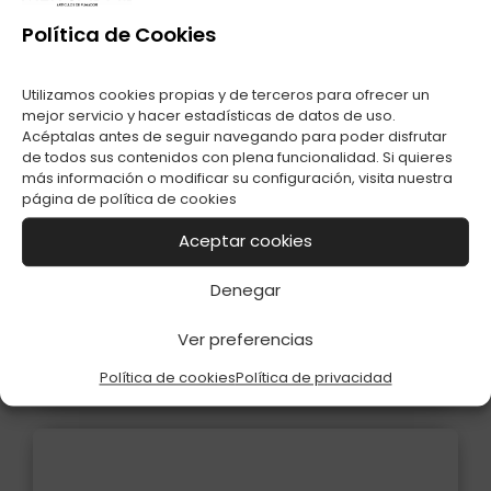
Public
Política de Cookies
Uncategorized
Utilizamos cookies propias y de terceros para ofrecer un
mejor servicio y hacer estadísticas de datos de uso.
Acéptalas antes de seguir navegando para poder disfrutar
de todos sus contenidos con plena funcionalidad. Si quieres
más información o modificar su configuración, visita nuestra
página de
política de cookies
Tienda
Aceptar cookies
Descubre todos nuestros productos
Denegar
Ir a tienda
Ver preferencias
Política de cookies
Política de privacidad