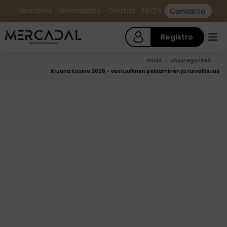
Nosotros
Novedades
Ofertas
FAQ’s
Contacto
Registro
Inicio
Uncategorized
Kruuna Kasino 2026 – vastuullinen pelaaminen ja turvallisuus