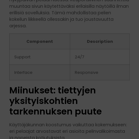
muuntaa sivun käytettäväksi erilaisilla näytöillä ilman
erillisiä sovelluksia. Tämä mahdollistaa pelien
kokeilun liikkeellä ollessakin ja tuo joustavuutta
arjessa.
Component
Description
Support
24/7
Interface
Responsive
Miinukset: tiettyjen
yksityiskohtien
tarkennuksen puute
Käyttäjäkunnan koostumus vaikuttaa kokemukseen:
eri pelaajat arvostavat eri asioita pelinvalikoimasta
ja nopeista kotiutuksista.