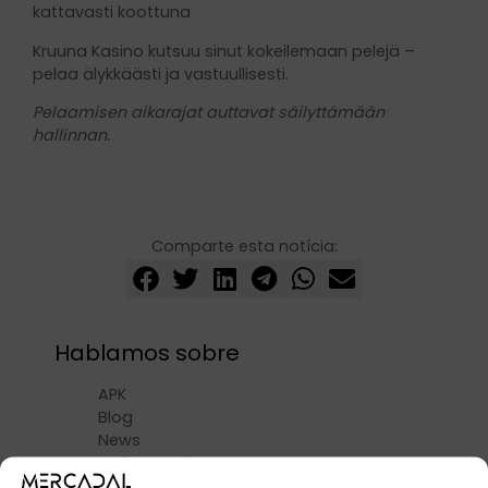
kattavasti koottuna
Kruuna Kasino kutsuu sinut kokeilemaan pelejä –
pelaa älykkäästi ja vastuullisesti.
Pelaamisen aikarajat auttavat säilyttämään
hallinnan.
Comparte esta notícia:
Hablamos sobre
APK
Blog
News
Online Casino
Post