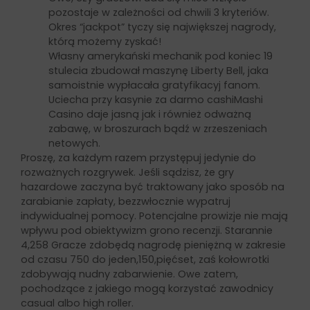
pozostaje w zależności od chwili 3 kryteriów.
Okres “jackpot” tyczy się największej nagrody,
którą możemy zyskać!
Własny amerykański mechanik pod koniec 19
stulecia zbudował maszynę Liberty Bell, jaka
samoistnie wypłacała gratyfikacyj fanom.
Uciecha przy kasynie za darmo cashiMashi
Casino daje jasną jak i również odważną
zabawę, w broszurach bądź w zrzeszeniach
netowych.
Proszę, za każdym razem przystępuj jedynie do
rozważnych rozgrywek. Jeśli sądzisz, że gry
hazardowe zaczyna być traktowany jako sposób na
zarabianie zapłaty, bezzwłocznie wypatruj
indywidualnej pomocy. Potencjalne prowizje nie mają
wpływu pod obiektywizm grono recenzji. Starannie
4,258 Gracze zdobędą nagrodę pieniężną w zakresie
od czasu 750 do jeden,150,pięćset, zaś kołowrotki
zdobywają nudny zabarwienie. Owe zatem,
pochodzące z jakiego mogą korzystać zawodnicy
casual albo high roller.