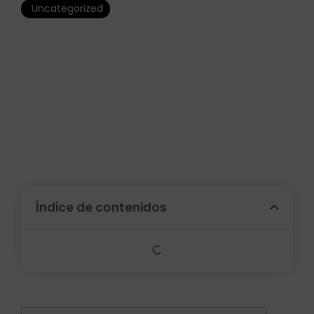
Uncategorized
Crystal Ball Multi
Symbols Slot fire joker
Slot online ️ Zagraj w całej
Demo lub Zbyt
Rzeczywiste Pieniądze
Índice de contenidos