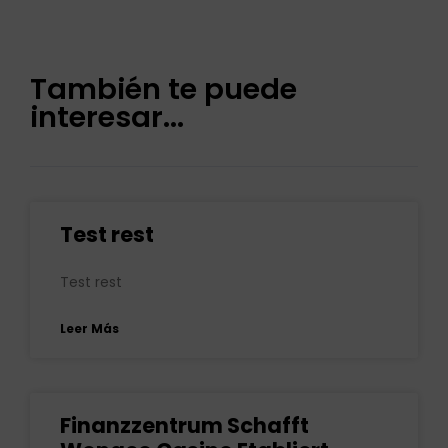
También te puede
interesar...
Test rest
Test rest
Leer Más
Finanzzentrum Schafft