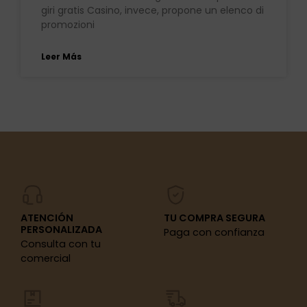
giri gratis Casino, invece, propone un elenco di
promozioni
Leer Más
ATENCIÓN
TU COMPRA SEGURA
PERSONALIZADA
Paga con confianza
Consulta con tu
comercial