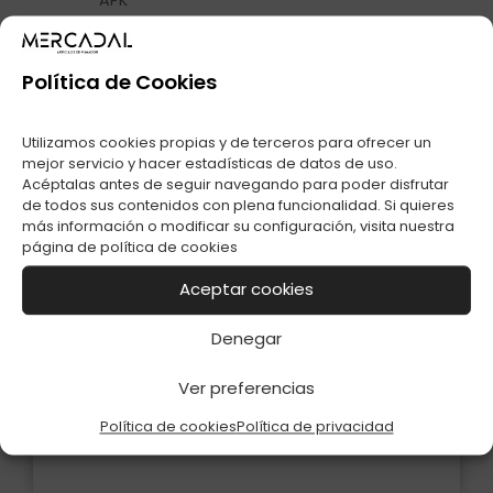
APK
Blog
News
Online Casino
Política de Cookies
Post
Public
Uncategorized
Utilizamos cookies propias y de terceros para ofrecer un
mejor servicio y hacer estadísticas de datos de uso.
Acéptalas antes de seguir navegando para poder disfrutar
de todos sus contenidos con plena funcionalidad. Si quieres
más información o modificar su configuración, visita nuestra
página de
política de cookies
Aceptar cookies
Tienda
Denegar
Descubre todos nuestros productos
Ver preferencias
Ir a tienda
Política de cookies
Política de privacidad