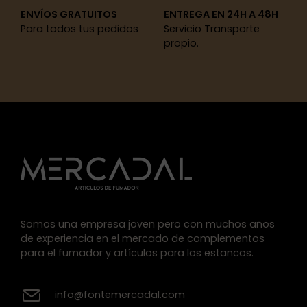
ENVÍOS GRATUITOS
ENTREGA EN 24H A 48H
Para todos tus pedidos
Servicio Transporte
propio.
Somos una empresa joven pero con muchos años
de experiencia en el mercado de complementos
para el fumador y artículos para los estancos.
info@fontemercadal.com