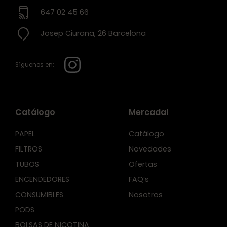
647 02 45 66
Josep Ciurana, 26 Barcelona
Síguenos en:
Catálogo
Mercadal
PAPEL
Catálogo
FILTROS
Novedades
TUBOS
Ofertas
ENCENDEDORES
FAQ’s
CONSUMIBLES
Nosotros
PODS
BOLSAS DE NICOTINA