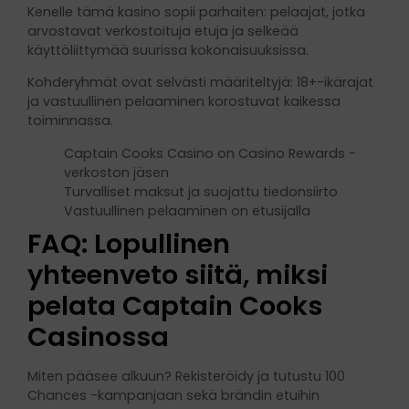
Kenelle tämä kasino sopii parhaiten: pelaajat, jotka
arvostavat verkostoituja etuja ja selkeää
käyttöliittymää suurissa kokonaisuuksissa.
Kohderyhmät ovat selvästi määriteltyjä: 18+-ikärajat
ja vastuullinen pelaaminen korostuvat kaikessa
toiminnassa.
Captain Cooks Casino on Casino Rewards -
verkoston jäsen
Turvalliset maksut ja suojattu tiedonsiirto
Vastuullinen pelaaminen on etusijalla
FAQ: Lopullinen
yhteenveto siitä, miksi
pelata Captain Cooks
Casinossa
Miten pääsee alkuun? Rekisteröidy ja tutustu 100
Chances -kampanjaan sekä brändin etuihin