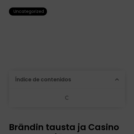
Uncategorized
Captain Cooks Casino
2026 – Koko alustan
analyysi
Índice de contenidos
Brändin tausta ja Casino