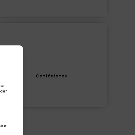
¿Alguna consulta?
Resolvemos todas tus dudas
Contáctanos
cer
oder
e
cias