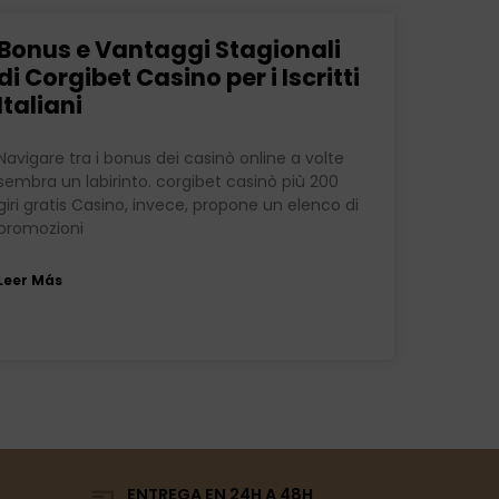
Bonus e Vantaggi Stagionali
di Corgibet Casino per i Iscritti
Italiani
Navigare tra i bonus dei casinò online a volte
sembra un labirinto. corgibet casinò più 200
giri gratis Casino, invece, propone un elenco di
promozioni
Leer Más
ENTREGA EN 24H A 48H