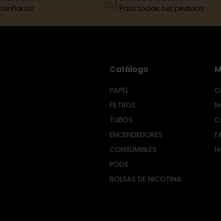
confianza
Para todos tus pedidos
Catálogo
M
PAPEL
C
FILTROS
N
TUBOS
O
ENCENDEDORES
F
CONSUMIBLES
N
PODS
BOLSAS DE NICOTINA