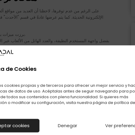
على الرغم من عدم توفرها، لاحظنا أن العديد من مواقع ألعا
الإلكترونية الحديثة. كما يتم عرضها عادةً في قسم "الأحدث" ف
برزت ميزات بوكي كواحدة من منصات المراهنات المجانية المفضلة على الإنترنت.
بفضل واجهة المستخدم النظيفة، والعدد الهائل من الألعاب عبر الإ
خلال الدورات المجانية تمامًا، يتم أيضًا تجميع المضاعفات، مما يؤدي إلى دفعات كبيرة.
الاستمتاع
دفع كازينو mobile
لذا، يُعدّ
ca de Cookies
بتجربة لعبة بوكر جديدة بدلاً من المخاطرة بخسارة أموالك. لا حا
تُفضّلها. إذا كنت ترغب في أن تُصبح مُقامرًا ناجحًا، فعليك ل
المُفضّلة على جهاز يع
os cookies propias y de terceros para ofrecer un mejor servicio y ha
icas de datos de uso. Acéptalas antes de seguir navegando para p
r de todos sus contenidos con plena funcionalidad. Si quieres más
بالإضافة إلى ذلك، بشرتها متألقة حقًا – ما سرّها يا كيم؟! حت
ión o modificar su configuración, visita nuestra página de
política d
المغنية وكاتبة الأغاني الجديدة انطباعًا رائعًا في حفل التكريم الأ
الشاشة، وهو أمرٌ له دلالة. يمكنك الاستمتاع بلعبة بوكي على 
eptar cookies
Denegar
Ver preferen