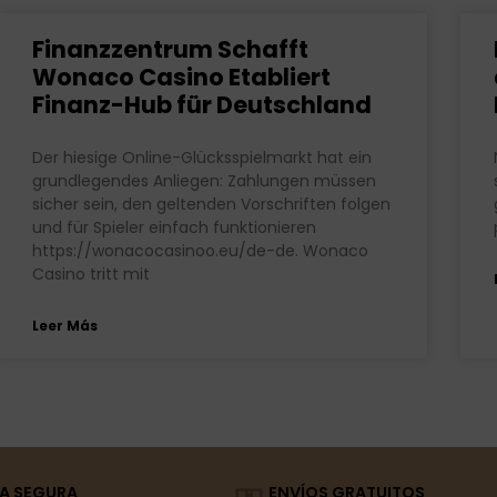
Finanzzentrum Schafft
Wonaco Casino Etabliert
Finanz-Hub für Deutschland
Der hiesige Online-Glücksspielmarkt hat ein
grundlegendes Anliegen: Zahlungen müssen
sicher sein, den geltenden Vorschriften folgen
und für Spieler einfach funktionieren
https://wonacocasinoo.eu/de-de. Wonaco
Casino tritt mit
Leer Más
A SEGURA
ENVÍOS GRATUITOS