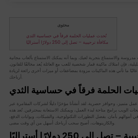
محتوى
تُحدث عمليات الحلمة فرقاً في حساسية الثدي
مكافأة ترحيبية – تصل إلى 250 دولارًا أستراليًا
مدروسة والاستمتاع بتجربة لعبك. وبما أنه يمكنك الاستمتاع بألعاب مجانية
لية، فإن امتلاك ماكينة قمار شخصية للعب مع العائلة يُعد مخالفًا للقانون.
غالبًا ما تأتي هذه الماكينات مزودة بمضاعفات أو ميزات أخرى رائعة لزيادة
أرباحك.
ات الحلمة فرقاً في حساسية الثدي
مل متميز، وحوافز حصرية. لقد أنشأنا مؤخرًا دليلًا لشركات المقامرة عبر
فحات الويب برامج متاحة لبدء العمل، ويمكنك الاستعانة بمحترفين. تُعد هذه
م في أموالهم بأمان. بفضل التطورات التكنولوجية، والشبكات، وبوابات الدفع،
والكازينوهات، أصبح سحب أرباحك أسهل من أي وقت مضى.
ل إلى 250 دولارًا أستراليًا