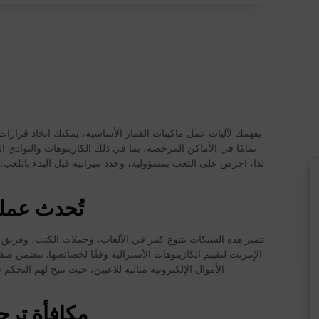
بفهمك لآليات عمل ماكينات القمار الأساسية، يمكنك اتخاذ قرارات 
تمامًا في الأماكن المرخصة، بما في ذلك الكازينوهات والنوادي اللي
لذا، احرص على اللعب بمسؤولية، وحدد ميزانية قبل البدء باللعب.
تُحدث عملي
تتميز هذه الشبكات بتنوع كبير في الألعاب، وحملات الكتب، وفريق ع
الإنترنت لتقييم الكازينوهات الأسترالية وفقًا لخصائصها. تتضمن ص
الأموال الإلكترونية مثالية للاعبين، حيث تتيح لهم التحك
مكافأة ترحيبية – تص