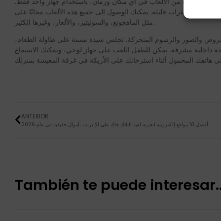
ضخمة وجديدة من الألعاب في أي مكان وزمان، باستخدام جهاز واحد فقط.
د نقرات قليلة. يمكنك الوصول إلى جميع هذه الألعاب مجانًا على Poki. بل ستجد أيضًا ألعابًا كلاسيكية
مثل الماهجونغ، والسوليتير، والألغاز، وغيرها الكثير.
والعروض والصور والرسوم المتحركة. تجلس سيدة مسنة على طاولة الطعام،
ساحة داخلية مشرقة. يمكن للطفل اللعب على جهاز لوحي، ويمكنك الاستماع
ANTERIOR
أفضل 10 مواقع إلكترونية لتجربة لعبة البلاك جاك على الإنترنت بأموال حقيقية في عام 2026
También te puede interesar..