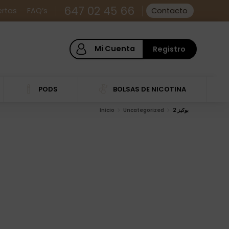
647 02 45 66
ertas
FAQ’s
Contacto
Mi Cuenta
Registro
PODS
BOLSAS DE NICOTINA
بوكيز 2
Uncategorized
Inicio