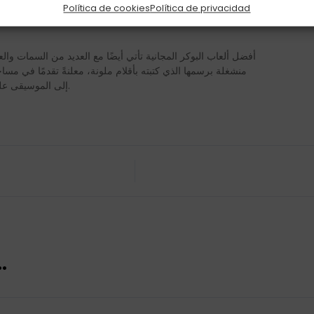
استخدام متصفحك والبدء باللعب. يمكنك الوصول إلى مكتبة 
Política de cookies
Política de privacidad
ألعابك المفضلة على الإنترنت على بُع
أفضل ألعاب البوكر المجانية تأتي أيضًا مع العديد من السمات 
منشغلة برسمها الذي كتبته بأقلام ملونة، معلنةً تقدمًا في م
إلى الموسيقى على هاتفك المحمول أثناء استرخائك على الأريكة في غرفة المعيشة بمنزلك.
.