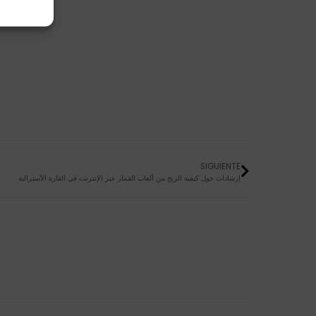
SIGUIENTE
إرشادات حول كيفية الربح من ألعاب القمار عبر الإنترنت في القارة الأسترالية